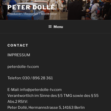
Skip
PETER DOLLÉ
to
Producer / Reporter / Moderator
content
Menu
CONTACT
IMPRESSUM
peterdolle-tv.com
Telefon: 030 / 896 28 361
E-Mail: info@peterdolle-tv.com
Verantwortlich im Sinne des § 5 TMG sowie des § 55
Abs.2 RStV:
Peter Dollé, Hermannstrasse 5, 14163 Berlin